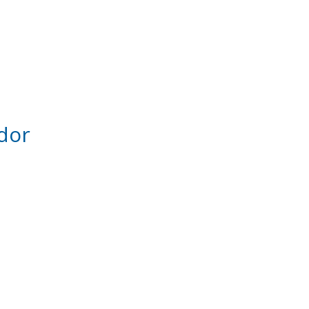
El despacho
Traducciones juradas
El sistema juríd
dor