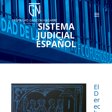
SISTEMA
JUDICIAL
ESPAÑOL
El
D
er
ec